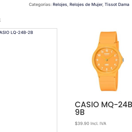
Chic
Categorías:
Relojes
,
Relojes de Mujer
,
Tissot Dama
T1019103315100
cantidad
s
CASIO MQ-24B
9B
$
39.90
Incl. IVA