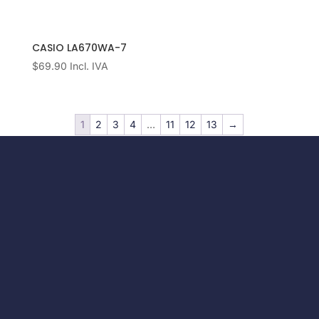
CASIO LA670WA-7
$
69.90
Incl. IVA
1
2
3
4
…
11
12
13
→