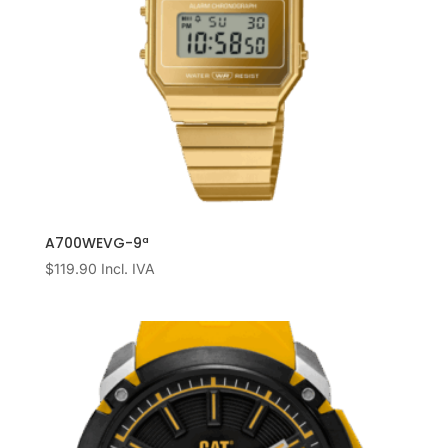
A700WEVG-9ª
$
119.90
Incl. IVA