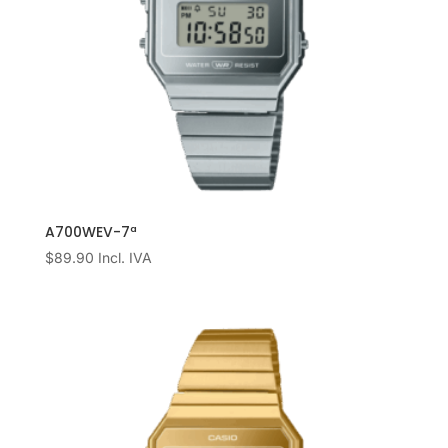
A700WEV-7ª
$
89.90
Incl. IVA