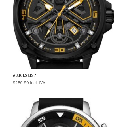
AJ.161.21.127
$
259.90
Incl. IVA