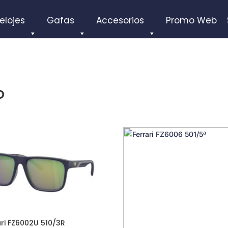
elojes
Gafas
Accesorios
Promo Web
o
ari FZ6002U 510/3R