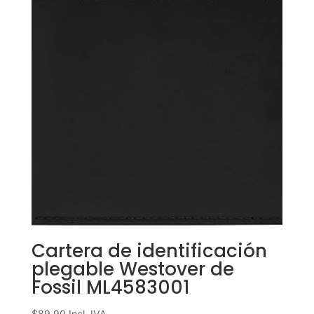
Cartera de identificación
plegable Westover de
Fossil ML4583001
$
89.90
Incl. IVA