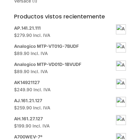
Versace
(1)
Productos vistos recientemente
AP.141.21.111
$
279.90
Incl. IVA
Analogico MTP-VT01G-7BUDF
$
89.90
Incl. IVA
Analogico MTP-VD01D-1BVUDF
$
89.90
Incl. IVA
AK14921127
$
249.90
Incl. IVA
AJ.161.21.127
$
259.90
Incl. IVA
AH.161.27.127
$
199.90
Incl. IVA
A700WEV-7ª