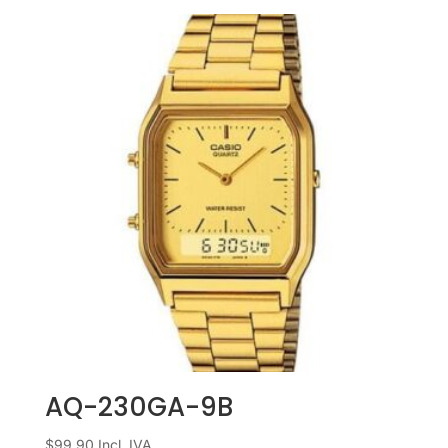
AQ-230GA-9B
$
99.90
Incl. IVA