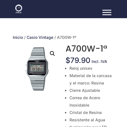
Inicio
/
Casio Vintage
/ A700W-1ª
A700W-1ª
$
79.90
Incl. IVA
Reloj unisex
Material de la carcasa
y el marco: Resina
Cierre Ajustable
Correa de Acero
Inoxidable
Cristal de Resina
Resistente al Agua