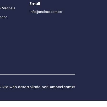
Email
za Machala
info@ontime.com.ec
ador
 Sitio web desarrollado por Lumocai.com🕶️