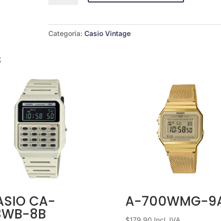
1ª
cantidad
Categoría:
Casio Vintage
s
ASIO CA-
A-700WMG-9
3WB-8B
$
179.90
Incl. IVA