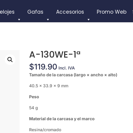
elojes
Gafas
Accesorios
Promo Web
A-130WE-1ª
$
119.90
Incl. IVA
Tamaño de la carcasa (largo × ancho × alto)
40.5 × 33.9 × 9 mm
Peso
54 g
Material de la carcasa y el marco
Resina/cromado