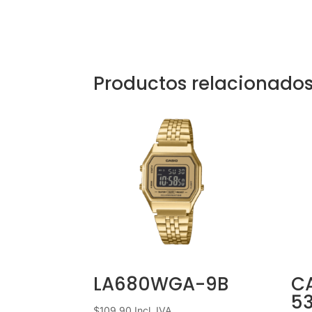
Productos relacionado
LA680WGA-9B
C
5
$
109.90
Incl. IVA