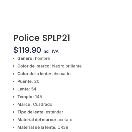
Police SPLP21
$
119.90
Incl. IVA
Género:
hombre
Color del marco:
Negro brillante
Color de la lente:
ahumado
Puente:
20
Lente:
54
Templo:
145
Marco:
Cuadrado
Tipo de lente
: estándar
Material del marco:
acetato
Material de la lente
: CR39