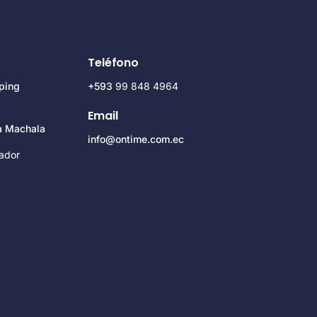
Teléfono
ping
+593
99 848 4964
Email
za Machala
info@ontime.com.ec
ador