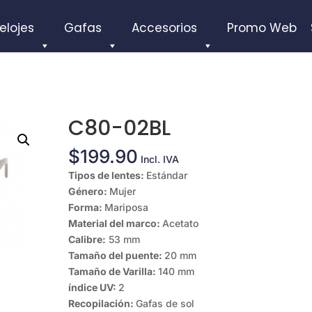
elojes
Gafas
Accesorios
Promo Web
C80-02BL
$
199.90
Incl. IVA
Tipos de lentes:
Estándar
Género:
Mujer
Forma:
Mariposa
Material del marco:
Acetato
Calibre:
53 mm
Tamaño del puente:
20 mm
Tamaño de Varilla:
140 mm
índice UV:
2
Recopilación:
Gafas de sol