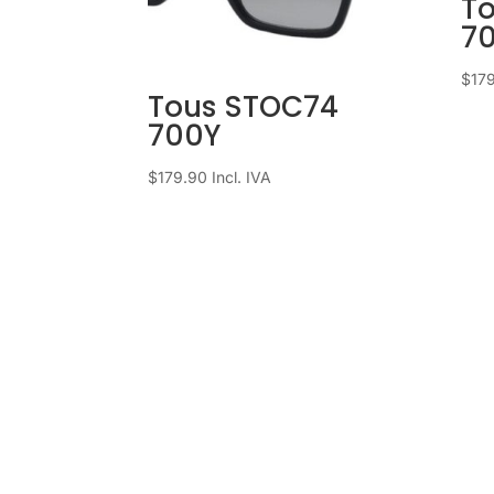
T
7
$
17
Tous STOC74
700Y
$
179.90
Incl. IVA