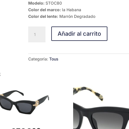
Modelo:
STOC80
Color del marco:
la Habana
Color del lente:
Marrón Degradado
C80-
Añadir al carrito
02BL
cantidad
Categoría:
Tous
s