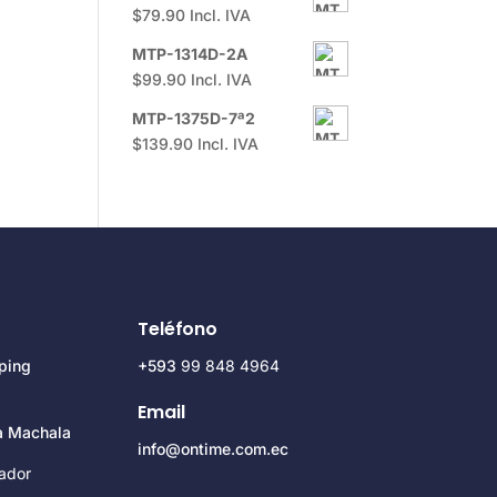
$
79.90
Incl. IVA
MTP-1314D-2A
$
99.90
Incl. IVA
MTP-1375D-7ª2
$
139.90
Incl. IVA
Teléfono
ping
+593
99 848 4964
Email
za Machala
info@ontime.com.ec
ador