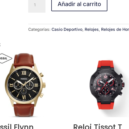
Añadir al carrito
218H-
1BV
cantidad
Categorías:
Casio Deportivo
,
Relojes
,
Relojes de Ho
s
ssil Flynn
Reloj Tissot T