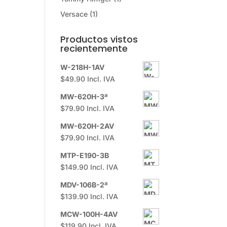
Versace
(1)
Productos vistos
recientemente
W-218H-1AV
$
49.90
Incl. IVA
MW-620H-3ª
$
79.90
Incl. IVA
MW-620H-2AV
$
79.90
Incl. IVA
MTP-E190-3B
$
149.90
Incl. IVA
MDV-106B-2ª
$
139.90
Incl. IVA
MCW-100H-4AV
$
119.90
Incl. IVA