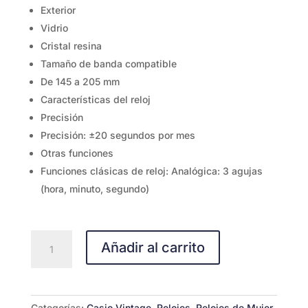
Exterior
Vidrio
Cristal resina
Tamaño de banda compatible
De 145 a 205 mm
Características del reloj
Precisión
Precisión: ±20 segundos por mes
Otras funciones
Funciones clásicas de reloj: Analógica: 3 agujas
(hora, minuto, segundo)
MQ-
Añadir al carrito
24UC-
2B
cantidad
Categorías:
Casio Vintage
,
Relojes
,
Relojes de Mujer