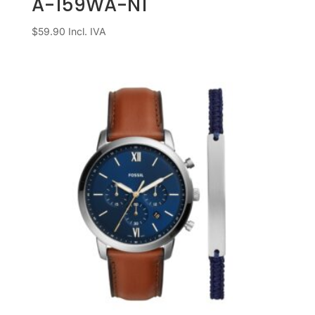
A-159WA-N1
$
59.90
Incl. IVA