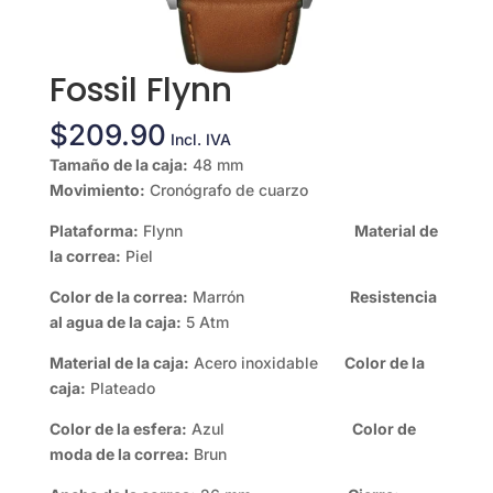
Fossil Flynn
$
209.90
Incl. IVA
Tamaño de la caja:
48 mm
Movimiento:
Cronógrafo de cuarzo
Plataforma:
Flynn
Material de
la correa:
Piel
Color de la correa:
Marrón
Resistencia
al agua de la caja:
5 Atm
Material de la caja:
Acero inoxidable
Color de la
caja:
Plateado
Color de la esfera:
Azul
Color de
moda de la correa:
Brun