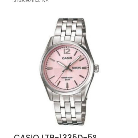
$
109.90
Incl. IVA
CASIO LTP-1335D-5ª