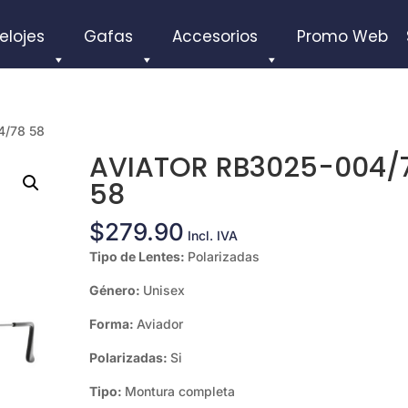
elojes
Gafas
Accesorios
Promo Web
4/78 58
AVIATOR RB3025-004/
58
$
279.90
Incl. IVA
Tipo de Lentes:
Polarizadas
Género:
Unisex
Forma:
Aviador
Polarizadas:
Si
Tipo:
Montura completa