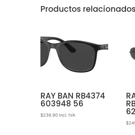
Productos relacionado
RAY BAN RB4374
R
603948 56
R
6
$
239.90
Incl. IVA
$
24