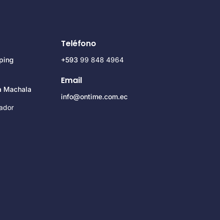
Teléfono
ping
+593
99 848 4964
Email
za Machala
info@ontime.com.ec
ador