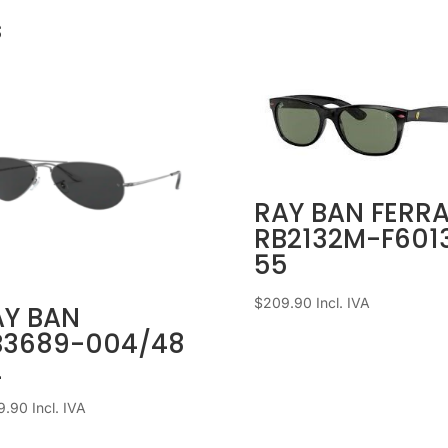
s
RAY BAN FERRA
RB2132M-F601
55
$
209.90
Incl. IVA
AY BAN
B3689-004/48
2
9.90
Incl. IVA