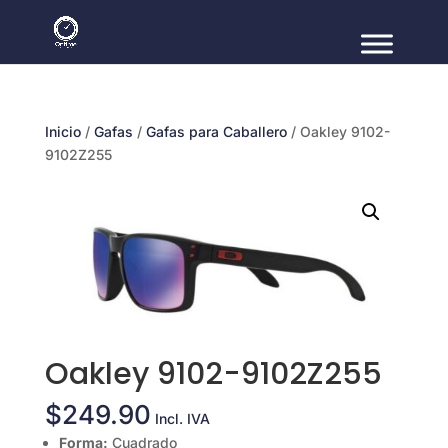
Inicio
/
Gafas
/
Gafas para Caballero
/ Oakley 9102-
9102Z255
Oakley 9102-9102Z255
$
249.90
Incl. IVA
Forma:
Cuadrado