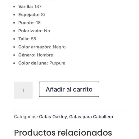
Varilla:
137
Espejado:
Sí
Puente:
18
Polarizado:
No
Talla:
55
Color armazón:
Negro
Género:
Hombre
Color de luna:
Purpura
Oakley
Añadir al carrito
9102-
9102Z255
cantidad
Categorías:
Gafas Oakley
,
Gafas para Caballero
Productos relacionados