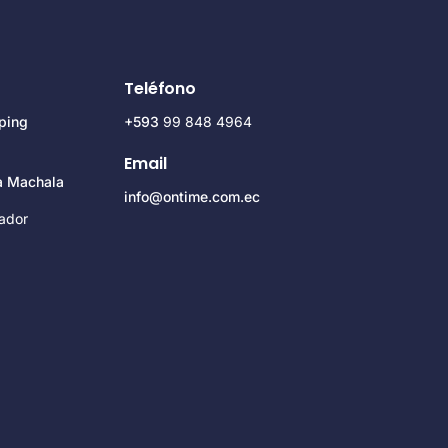
Teléfono
ping
+593
99 848 4964
Email
za Machala
info@ontime.com.ec
ador