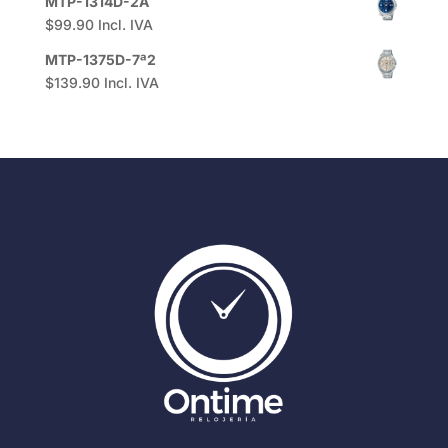
MTP-1314D-2A
$
99.90
Incl. IVA
MTP-1375D-7ª2
$
139.90
Incl. IVA