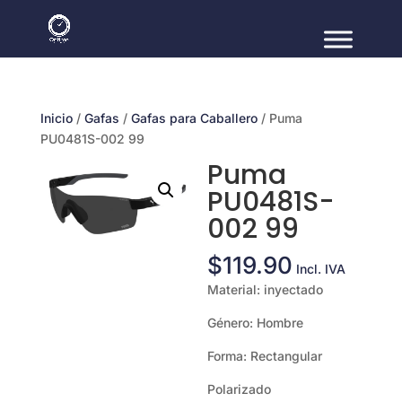
Inicio
/
Gafas
/
Gafas para Caballero
/ Puma
PU0481S-002 99
Puma
PU0481S-
002 99
$
119.90
Incl. IVA
Material: inyectado
Género: Hombre
Forma: Rectangular
Polarizado