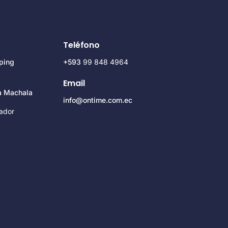
Teléfono
ping
+593
99 848 4964
Email
za Machala
info@ontime.com.ec
ador