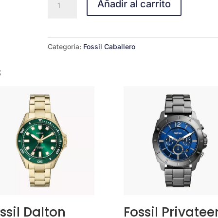
Añadir al carrito
BQ2885
cantidad
Categoría:
Fossil Caballero
s
ssil Dalton
Fossil Privatee