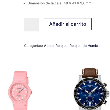
Dimensión de la caja: 48 x 41 x 9,6mm
CASIO
Añadir al carrito
MTP-
VD03D-
2ª
cantidad
Categorías:
Acero
,
Relojes
,
Relojes de Hombre
s