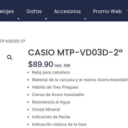
elojes
Gafas
Accesorios
Promo Web
TP-VD03D-2ª
CASIO MTP-VD03D-2ª
$
89.90
Incl. IVA
Reloj para caballero
Material de la carcasa y el marco: Acero Inoxidab
Hebilla de Tres Pliegues
Correa de Acero Inoxidable
Resistencia al Agua
Cristal Mineral
Indicación de Fecha
Indicación clásica de la hora