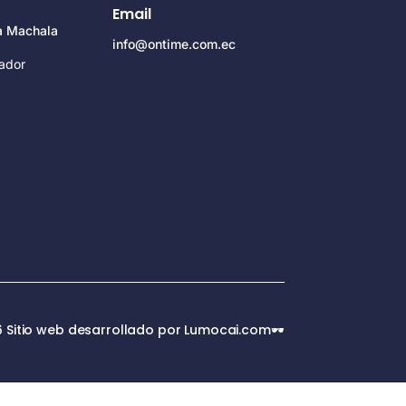
Email
za Machala
info@ontime.com.ec
ador
 Sitio web desarrollado por Lumocai.com🕶️