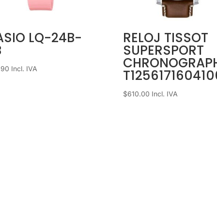
ASIO LQ-24B-
RELOJ TISSOT
B
SUPERSPORT
CHRONOGRAP
.90
Incl. IVA
T125617160410
$
610.00
Incl. IVA