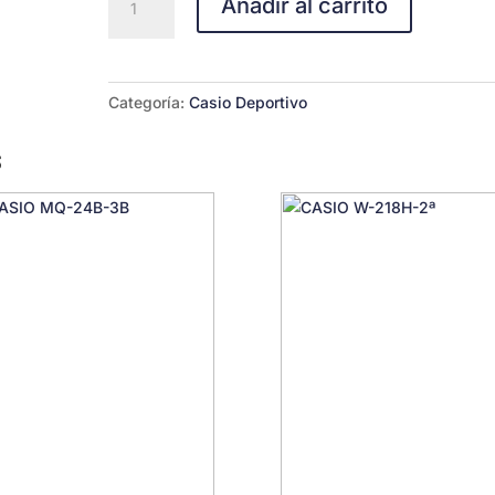
Añadir al carrito
AEQ-
120W-
1AV
cantidad
Categoría:
Casio Deportivo
s