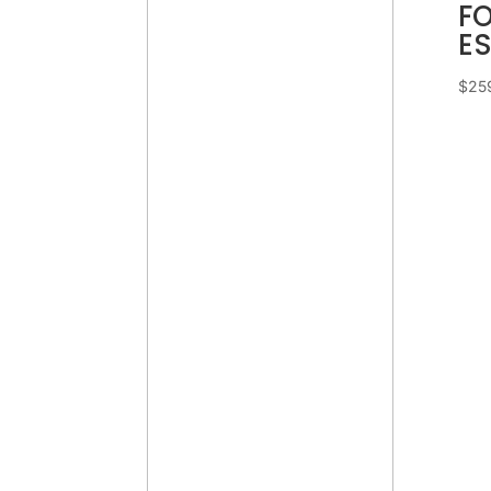
FO
E
$
25