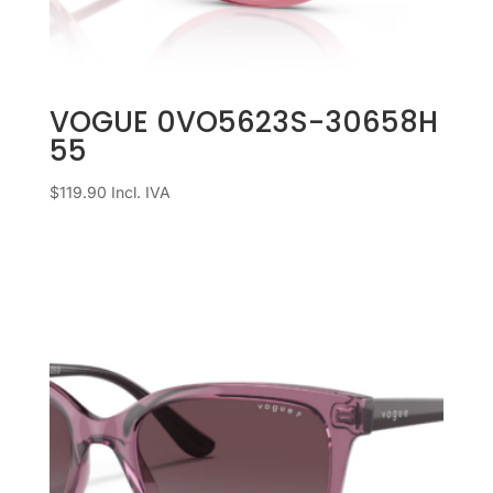
VOGUE 0VO5623S-30658H
55
$
119.90
Incl. IVA