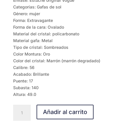
Envase: Estuche original Vogue
Categorías: Gafas de sol
Género: mujer
Forma: Extravagante
Forma de la cara: Ovalado
Material del cristal: policarbonato
Material gafa: Metal
Tipo de cristal: Sombreados
Color Montura: Oro
Color del cristal: Marrón (marrón degradado)
Calibre: 56
Acabado: Brillante
Puente: 17
Subasta: 140
Altura: 49.0
Vogue
Añadir al carrito
VO4330S
280/13
56-