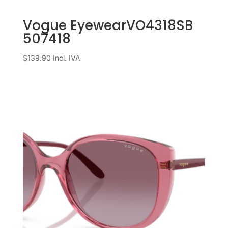
Vogue EyewearVO4318SB
507418
$
139.90
Incl. IVA