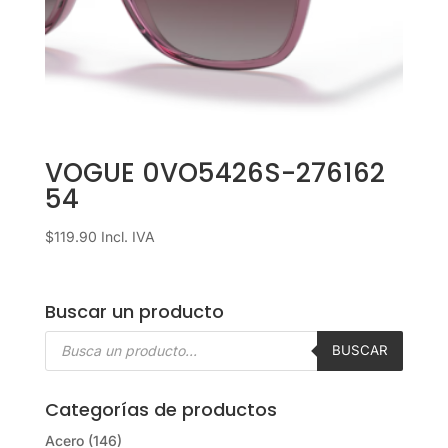
VOGUE 0VO5426S-276162
54
$
119.90
Incl. IVA
Buscar un producto
Búsqueda
de
BUSCAR
productos
Categorías de productos
Acero
(146)