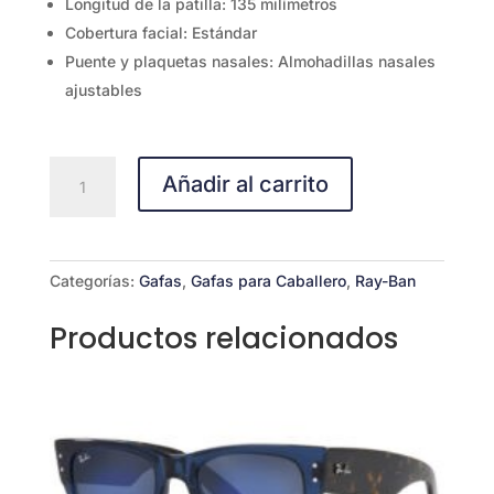
Longitud de la patilla: 135 milímetros
Cobertura facial: Estándar
Puente y plaquetas nasales: Almohadillas nasales
ajustables
GAFA
Añadir al carrito
DE
SOL
RAYBAN
RB3025
Categorías:
Gafas
,
Gafas para Caballero
,
Ray-Ban
AVIADOR
L0205
Productos relacionados
58-
14
MM
cantidad