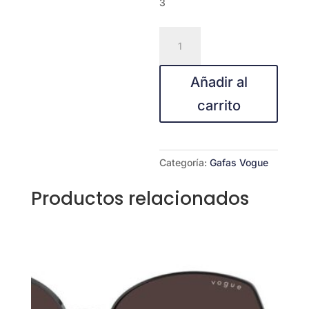
3
Vogue
EyewearVO5607S
Polarized
Añadir al
W44/81
cantidad
carrito
Categoría:
Gafas Vogue
Productos relacionados