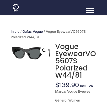
Inicio
/
Gafas Vogue
/ Vogue EyewearVO5607S
Polarized W44/81
Vogue
EyewearVO
5607S
Polarized
W44/81
$
139.90
Incl. IVA
Marca: Vogue Eyewear
Género: Women