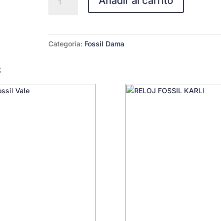
Añadir al carrito
Fossil
Es4341
Carlie
de
Categoría:
Fossil Dama
Acero
cantidad
s