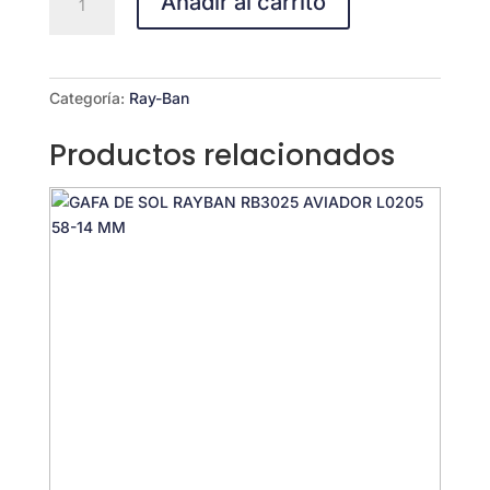
Añadir al carrito
BanRB
3565
Jack
9277B1
Categoría:
Ray-Ban
cantidad
Productos relacionados