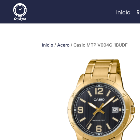
Inicio
R
Inicio
/
Acero
/ Casio MTP-V004G-1BUDF