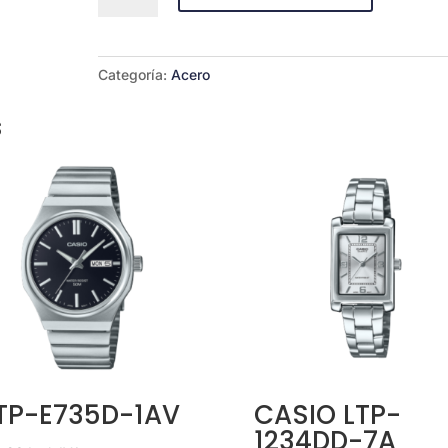
V004G-
1BUDF
cantidad
Categoría:
Acero
s
TP-E735D-1AV
CASIO LTP-
1234DD-7A