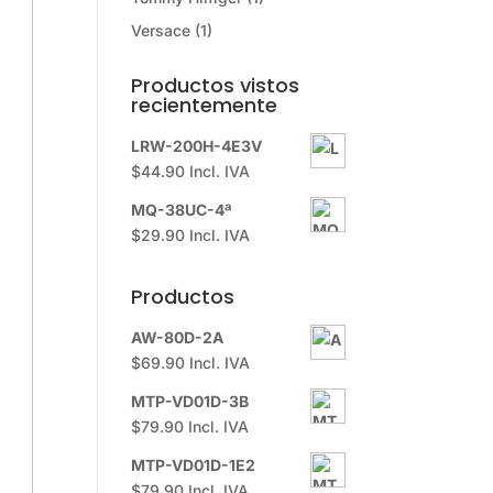
Versace
(1)
Productos vistos
recientemente
LRW-200H-4E3V
$
44.90
Incl. IVA
MQ-38UC-4ª
$
29.90
Incl. IVA
Productos
AW-80D-2A
$
69.90
Incl. IVA
MTP-VD01D-3B
$
79.90
Incl. IVA
MTP-VD01D-1E2
$
79.90
Incl. IVA