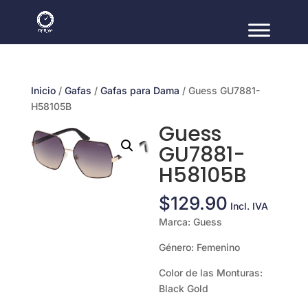
Inicio
/
Gafas
/
Gafas para Dama
/ Guess GU7881-
H58105B
Guess
GU7881-
H58105B
$
129.90
Incl. IVA
Marca: Guess
Género: Femenino
Color de las Monturas:
Black Gold