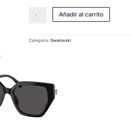
0SK6016-
Añadir al carrito
C1002
7B
cantidad
Categoría:
Swarovski
s