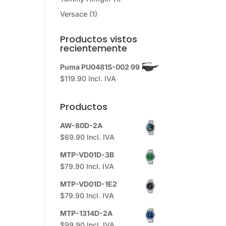
Versace
(1)
Productos vistos
recientemente
Puma PU0481S-002 99
$
119.90
Incl. IVA
Productos
AW-80D-2A
$
69.90
Incl. IVA
MTP-VD01D-3B
$
79.90
Incl. IVA
MTP-VD01D-1E2
$
79.90
Incl. IVA
MTP-1314D-2A
$
99.90
Incl. IVA