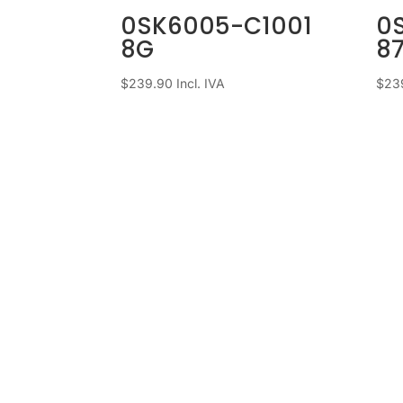
0SK6005-C1001
0
8G
8
$
239.90
Incl. IVA
$
23