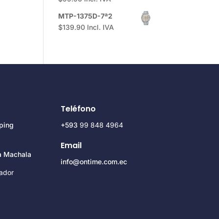
MTP-1375D-7ª2
$
139.90
Incl. IVA
Teléfono
ping
+593
99 848 4964
Email
za Machala
info@ontime.com.ec
ador