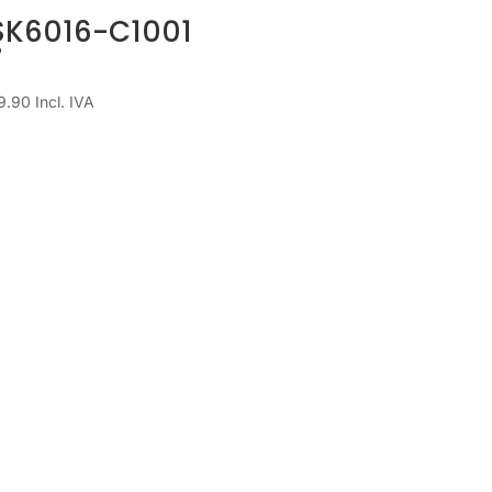
SK6016-C1001
7
9.90
Incl. IVA