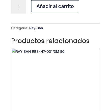
GAFA
Añadir al carrito
RAY
BAN
Ray-
Ban
Categoría:
Ray-Ban
Meta
|
Productos relacionados
Wayfarer
AI
Glasses
RW4008-
601ST3
cantidad