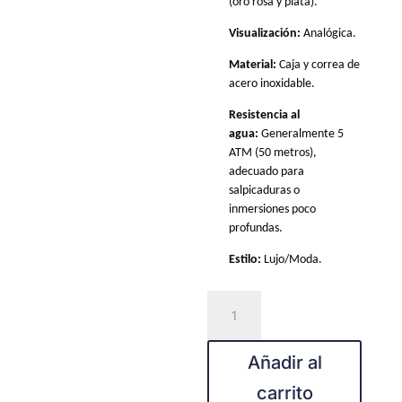
(oro rosa y plata).
Visualización:
Analógica.
Material:
Caja y correa de
acero inoxidable.
Resistencia al
agua:
Generalmente 5
ATM (50 metros),
adecuado para
salpicaduras o
inmersiones poco
profundas.
Estilo:
Lujo/Moda.
Fossil
BQ3769
cantidad
Añadir al
carrito