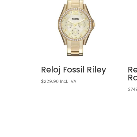
Reloj Fossil Riley
Re
R
$
229.90
Incl. IVA
$
74