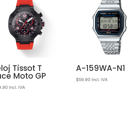
loj Tissot T
A-159WA-N1
ace Moto GP
$
59.90
Incl. IVA
9.90
Incl. IVA