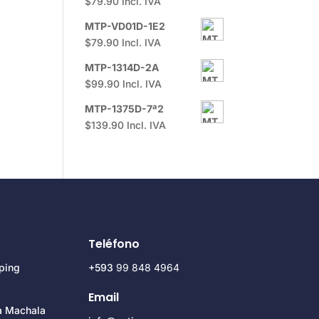
$
79.90
Incl. IVA
MTP-VD01D-1E2
$
79.90
Incl. IVA
MTP-1314D-2A
$
99.90
Incl. IVA
MTP-1375D-7ª2
$
139.90
Incl. IVA
Teléfono
ping
+593
99 848 4964
Email
za Machala