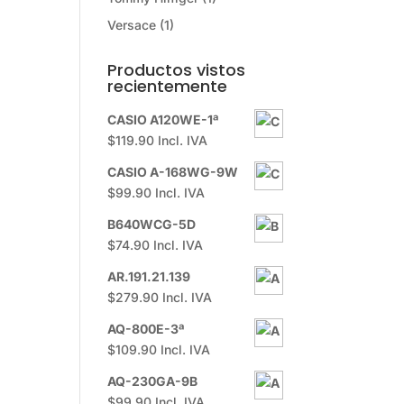
Versace
(1)
Productos vistos
recientemente
CASIO A120WE-1ª
$
119.90
Incl. IVA
CASIO A-168WG-9W
$
99.90
Incl. IVA
B640WCG-5D
$
74.90
Incl. IVA
AR.191.21.139
$
279.90
Incl. IVA
AQ-800E-3ª
$
109.90
Incl. IVA
AQ-230GA-9B
$
99.90
Incl. IVA