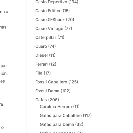
Casio Deportivo
(134)
Casio Edifice
(15)
ten a
Casio G-Shock
(20)
rmas
Casio Vintage
(77)
Caterpillar
(71)
Cuero
(74)
Diesel
(11)
Ferrari
(12)
oque
Fila
(17)
ión,
nes
Fossil Caballero
(125)
Fossil Dama
(102)
Gafas
(206)
ra
Carolina Herrera
(11)
Gafas para Caballero
(117)
Gafas para Dama
(32)
 o