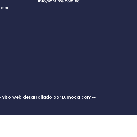
info@ontime.com.ec
ador
 Sitio web desarrollado por Lumocai.com🕶️