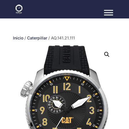
Inicio
/
Caterpillar
/ AQ.141.21.111