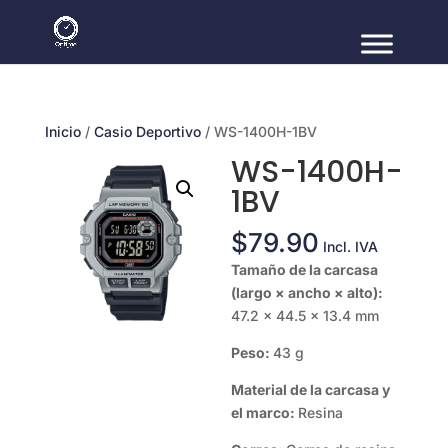
Inicio
/
Casio Deportivo
/ WS-1400H-1BV
WS-1400H-
1BV
$
79.90
Incl. IVA
Tamaño de la carcasa
(largo × ancho × alto):
47.2 × 44.5 × 13.4 mm
Peso:
43 g
Material de la carcasa y
el marco:
Resina