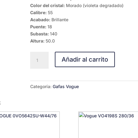
Color del cristal:
Morado (violeta degradado)
Calibre:
55
Acabado:
Brillante
Puente:
18
Subasta:
140
Altura:
50.0
VOGUE
Añadir al carrito
0VO5623S-
30658H
55
cantidad
Categoría:
Gafas Vogue
s