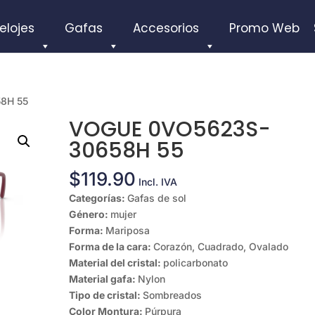
elojes
Gafas
Accesorios
Promo Web
8H 55
VOGUE 0VO5623S-
30658H 55
$
119.90
Incl. IVA
Categorías:
Gafas de sol
Género:
mujer
Forma:
Mariposa
Forma de la cara:
Corazón, Cuadrado, Ovalado
Material del cristal:
policarbonato
Material gafa:
Nylon
Tipo de cristal:
Sombreados
Color Montura:
Púrpura