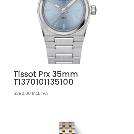
Tissot Prx 35mm
T1370101135100
$
390.00
Incl. IVA