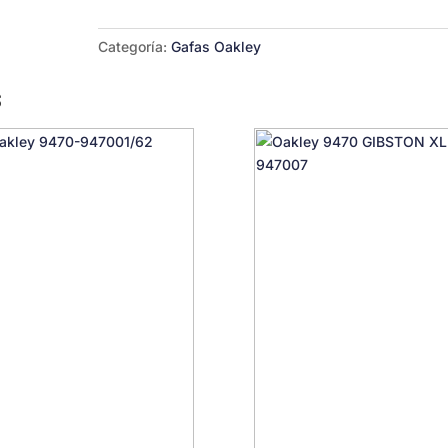
Salle
9493-
Categoría:
Gafas Oakley
949301
30
s
cantidad