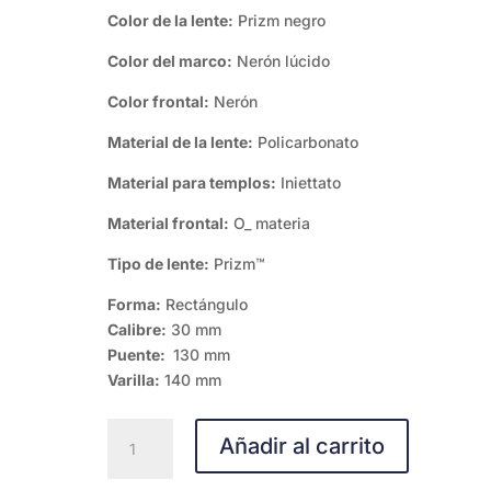
Color de la lente:
Prizm negro
Color del marco:
Nerón lúcido
Color frontal:
Nerón
Material de la lente:
Policarbonato
Material para templos:
Iniettato
Material frontal:
O_ materia
Tipo de lente:
Prizm™
Forma:
Rectángulo
Calibre:
30 mm
Puente:
130 mm
Varilla:
140 mm
Oakley
Añadir al carrito
De
la