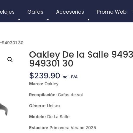
elojes
Gafas
Accesorios
Promo Web
3-949301 30
Oakley De la Salle 949
949301 30
$
239.90
Incl. IVA
Marca:
Oakley
Recopilación
: Gafas de sol
Género:
Unisex
Modelo:
De La Salle
Estación:
Primavera Verano 2025