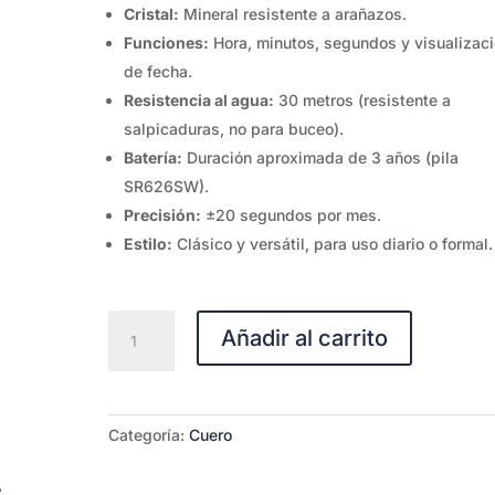
Cristal:
Mineral resistente a arañazos.
Funciones:
Hora, minutos, segundos y visualizac
de fecha.
Resistencia al agua:
30 metros (resistente a
salpicaduras, no para buceo).
Batería:
Duración aproximada de 3 años (pila
SR626SW).
Precisión:
±20 segundos por mes.
Estilo:
Clásico y versátil, para uso diario o formal.
Casio
Añadir al carrito
MTP-
V002L-
5B
cantidad
Categoría:
Cuero
s