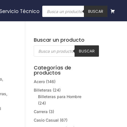
Búsqueda
Servicio Técnico
de
BUSCAR
productos
Buscar un producto
Búsqueda
de
BUSCAR
productos
Categorías de
productos
o,
Acero
(146)
Billeteras
(24)
ras,
Billeteras para Hombre
(24)
6
Carrera
(3)
Casio Casual
(67)