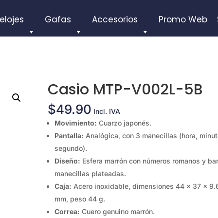
elojes
Gafas
Accesorios
Promo Web
Casio MTP-V002L-5B
$
49.90
Incl. IVA
Movimiento:
Cuarzo japonés.
Pantalla:
Analógica, con 3 manecillas (hora, minut
segundo).
Diseño:
Esfera marrón con números romanos y bar
manecillas plateadas.
Caja:
Acero inoxidable, dimensiones 44 × 37 × 9.
mm, peso 44 g.
Correa:
Cuero genuino marrón.