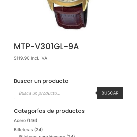
MTP-V301GL-9A
$
119.90
Incl. IVA
Buscar un producto
Búsqueda
de
BUSCAR
productos
Categorías de productos
Acero
(146)
Billeteras
(24)
Billeteras para Hombre
(24)