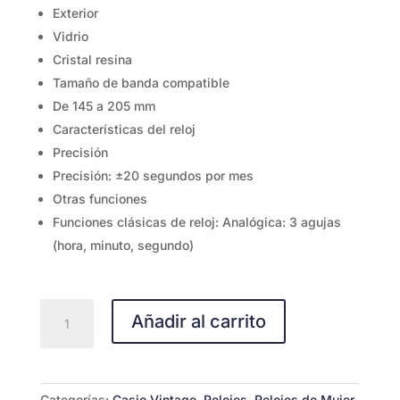
Exterior
Vidrio
Cristal resina
Tamaño de banda compatible
De 145 a 205 mm
Características del reloj
Precisión
Precisión: ±20 segundos por mes
Otras funciones
Funciones clásicas de reloj: Analógica: 3 agujas
(hora, minuto, segundo)
MQ-
Añadir al carrito
24UC-
8B
cantidad
Categorías:
Casio Vintage
,
Relojes
,
Relojes de Mujer