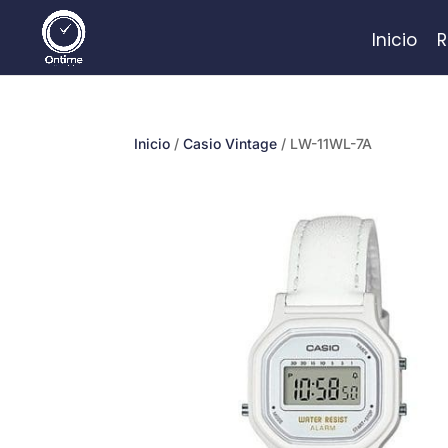
Inicio
R
Inicio
/
Casio Vintage
/ LW-11WL-7A