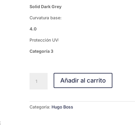
Solid Dark Grey
Curvatura base:
4.0
Protección UV:
Categoría 3
HUGO
Añadir al carrito
HG
1327/S-
807R
cantidad
Categoría:
Hugo Boss
s