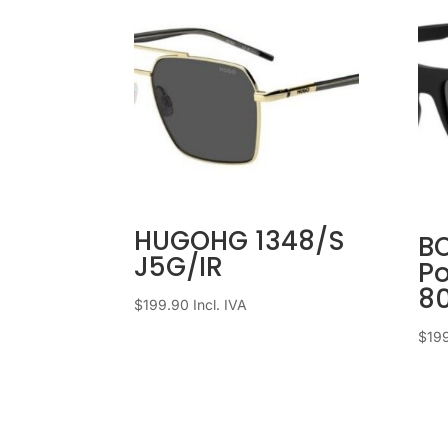
HUGOHG 1348/S
B
J5G/IR
Po
8
$
199.90
Incl. IVA
$
19