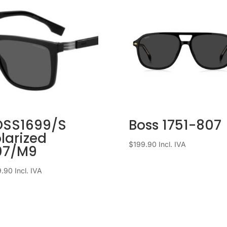
OSS1699/S
Boss 1751-807
larized
$
199.90
Incl. IVA
07/M9
9.90
Incl. IVA