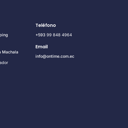
Teléfono
ping
+593
99 848 4964
Email
za Machala
info@ontime.com.ec
ador