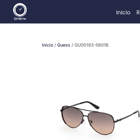
Inicio
R
Inicio
/
Guess
/ GU00193-5801B