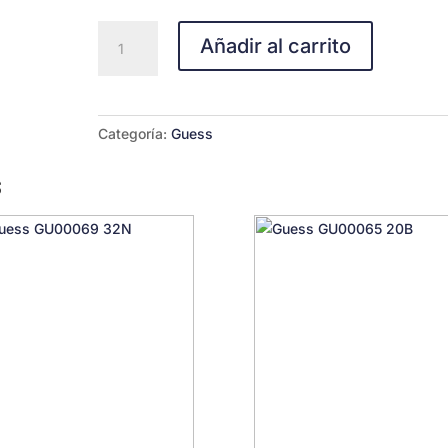
GU00193-
Añadir al carrito
5801B
cantidad
Categoría:
Guess
s