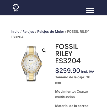
Inicio
/
Relojes
/
Relojes de Mujer
/ FOSSIL RILEY
ES3204
FOSSIL
RILEY
ES3204
$
259.90
Incl. IVA
Tamaño de la caja:
38
mm
Movimiento:
Cuarzo
multifunción
Material de la correa: