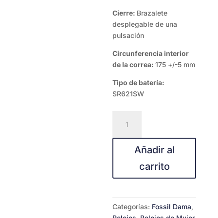
Cierre:
Brazalete
desplegable de una
pulsación
Circunferencia interior
de la correa:
175 +/-5 mm
Tipo de batería:
SR621SW
FOSSIL
RILEY
ES3204
Añadir al
cantidad
carrito
Categorías:
Fossil Dama
,
Relojes
,
Relojes de Mujer