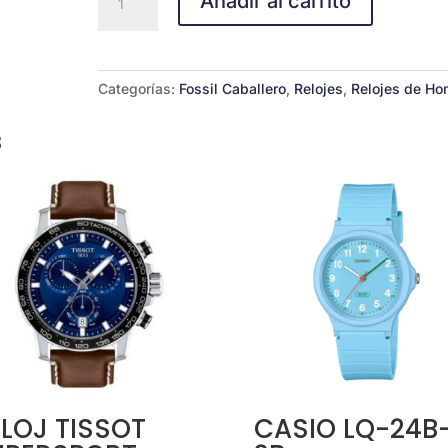
Añadir al carrito
FS5971
Machine
de
Acero
Categorías:
Fossil Caballero
,
Relojes
,
Relojes de Ho
cantidad
s
LOJ TISSOT
CASIO LQ-24B