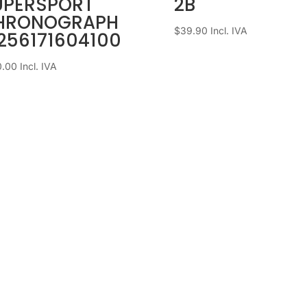
UPERSPORT
2B
HRONOGRAPH
$
39.90
Incl. IVA
256171604100
0.00
Incl. IVA