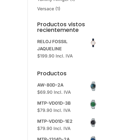
Versace
(1)
Productos vistos
recientemente
RELOJ FOSSIL
JAQUELINE
$
199.90
Incl. IVA
Productos
AW-80D-2A
$
69.90
Incl. IVA
MTP-VD01D-3B
$
79.90
Incl. IVA
MTP-VD01D-1E2
$
79.90
Incl. IVA
MTP-1314D-2A