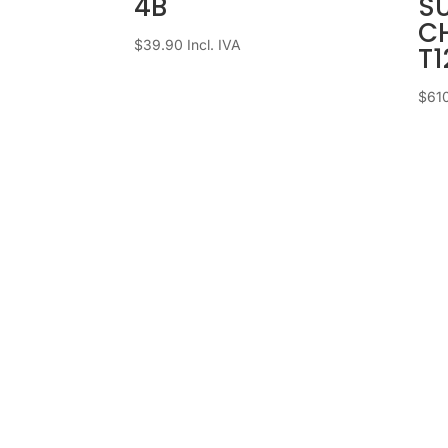
4B
S
C
$
39.90
Incl. IVA
T1
$
61