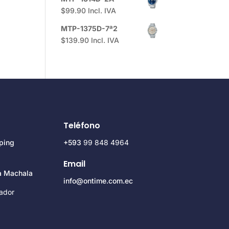
$
99.90
Incl. IVA
MTP-1375D-7ª2
$
139.90
Incl. IVA
Teléfono
ping
+593
99 848 4964
Email
za Machala
info@ontime.com.ec
ador